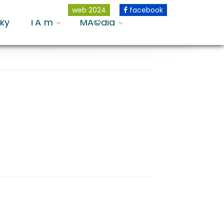
web 2024
facebook
dky
TĂ˝m
MĂ©dia