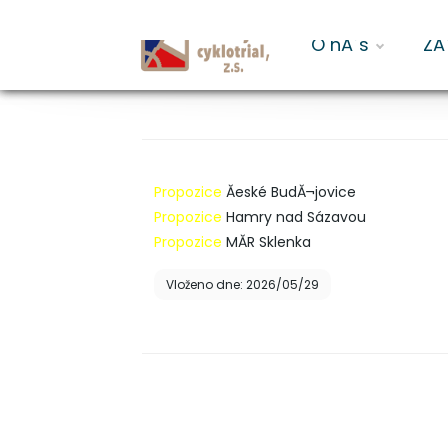
O nĂˇs
ZĂ
Propozice pro rok 2026
Propozice
Ăeské BudĂ¬jovice
Propozice
Hamry nad Sázavou
Propozice
MĂR Sklenka
Vloženo dne: 2026/05/29