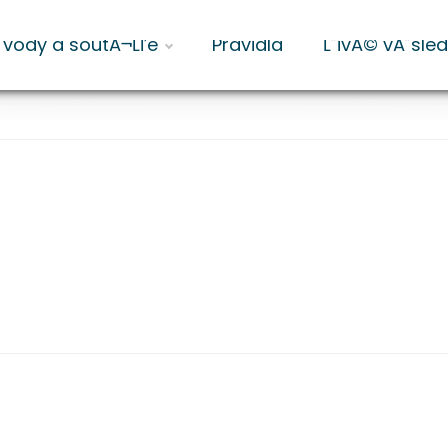
ˇvody a soutĂ¬Ĺľe
Pravidla
Ĺ˝ivĂ© vĂ˝sle